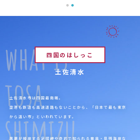
what is
四国のはしっこ
土佐清水
tosa
土佐清水市は四国最南端。
空港も鉄道も高速道路もないことから、「日本で最も東京
shimizu
から遠い市」といわれています。
黒潮が接岸する足摺岬や奇岩で知られる竜串・見残海岸な